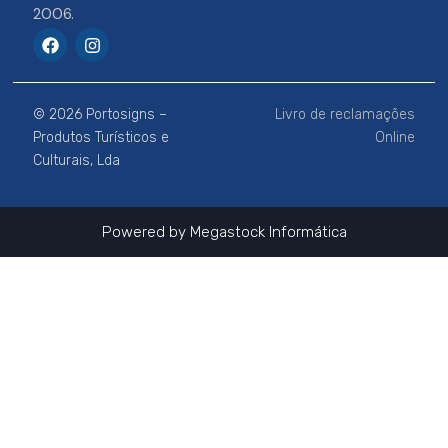
2006.
F
I
a
n
c
s
e
t
b
a
© 2026 Portosigns –
Livro de reclamações
o
g
o
r
Produtos Turísticos e
Online
k
a
Culturais, Lda
m
Powered by
Megastock Informática