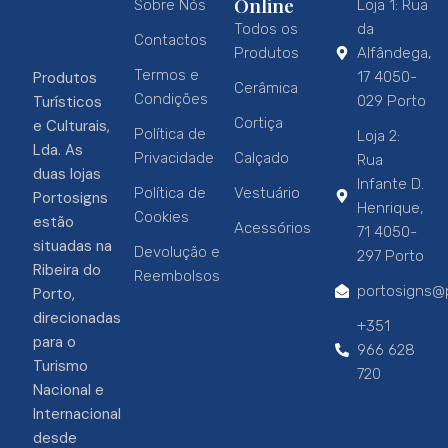
Online
Sobre Nós
Loja 1: Rua
Todos os
da
Contactos
Produtos
Alfândega,
Termos e
Produtos
17 4050-
Cerâmica
Condições
Turísticos
029 Porto
Cortiça
e Culturais,
Política de
Loja 2:
Lda. As
Privacidade
Calçado
Rua
duas lojas
Infante D.
Política de
Vestuário
Portosigns
Henrique,
Cookies
estão
Acessórios
71 4050-
situadas na
Devolução e
297 Porto
Ribeira do
Reembolsos
portosigns@p
Porto,
direcionadas
+351
para o
966 628
Turismo
720
Nacional e
Internacional
desde