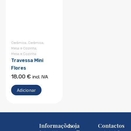
Cerâmica
,
Cerâmica
,
Mesa e Cozinha
,
Mesa e Cozinha
Travessa Mini
Flores
18,00
€
incl. IVA
Adicionar
Informações
Loja
Contactos