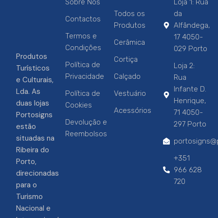
Sobre Nós
Loja 1: Rua
Todos os
da
Contactos
Produtos
Alfândega,
Termos e
17 4050-
Cerâmica
Condições
029 Porto
Produtos
Cortiça
Política de
Loja 2:
Turísticos
Privacidade
Calçado
Rua
e Culturais,
Infante D.
Lda. As
Política de
Vestuário
Henrique,
duas lojas
Cookies
Acessórios
71 4050-
Portosigns
Devolução e
297 Porto
estão
Reembolsos
situadas na
portosigns@p
Ribeira do
+351
Porto,
966 628
direcionadas
720
para o
Turismo
Nacional e