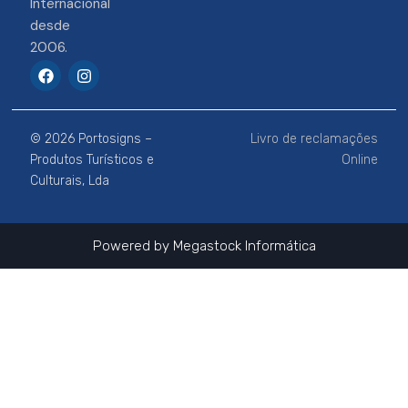
Internacional
desde
2006.
F
I
a
n
c
s
e
t
b
a
© 2026 Portosigns –
Livro de reclamações
o
g
o
r
Produtos Turísticos e
Online
k
a
Culturais, Lda
m
Powered by
Megastock Informática