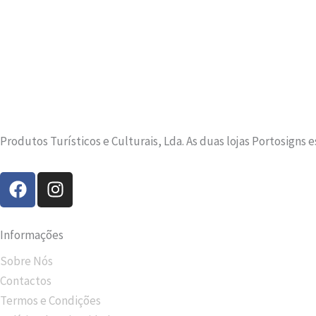
Produtos Turísticos e Culturais, Lda. As duas lojas Portosigns 
F
I
a
n
c
s
e
t
Informações
b
a
Sobre Nós
o
g
Contactos
o
r
k
a
Termos e Condições