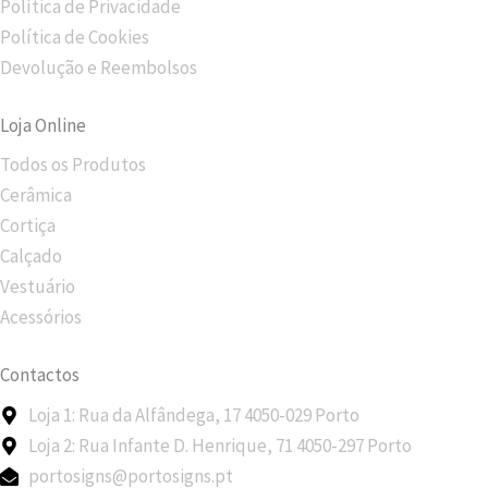
m
Política de Privacidade
Política de Cookies
Devolução e Reembolsos
Loja Online
Todos os Produtos
Cerâmica
Cortiça
Calçado
Vestuário
Acessórios
Contactos
Loja 1: Rua da Alfândega, 17 4050-029 Porto
Loja 2: Rua Infante D. Henrique, 71 4050-297 Porto
portosigns@portosigns.pt