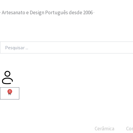
Skip
to
· Artesanato e Design Português desde 2006 ·
content
Search
...
0
Cart
Cerâmica
Cor