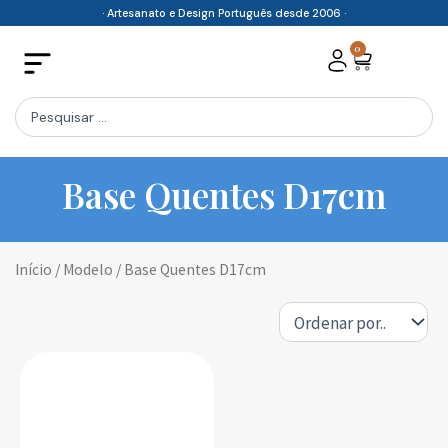
Skip
· Artesanato e Design Português desde 2006 ·
to
0
Cart
content
Search
...
Base Quentes D17cm
Início
/ Modelo / Base Quentes D17cm