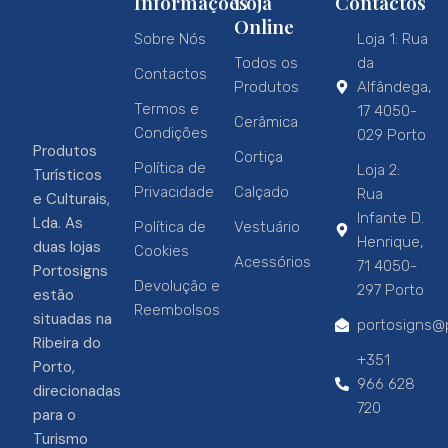
Informações
Loja
Contactos
Online
Sobre Nós
Loja 1: Rua
Todos os
da
Contactos
Produtos
Alfândega,
Termos e
17 4050-
Cerâmica
Condições
029 Porto
Produtos
Cortiça
Política de
Loja 2:
Turísticos
Privacidade
Calçado
Rua
e Culturais,
Infante D.
Lda. As
Política de
Vestuário
Henrique,
duas lojas
Cookies
Acessórios
71 4050-
Portosigns
Devolução e
297 Porto
estão
Reembolsos
situadas na
portosigns@p
Ribeira do
+351
Porto,
966 628
direcionadas
720
para o
Turismo