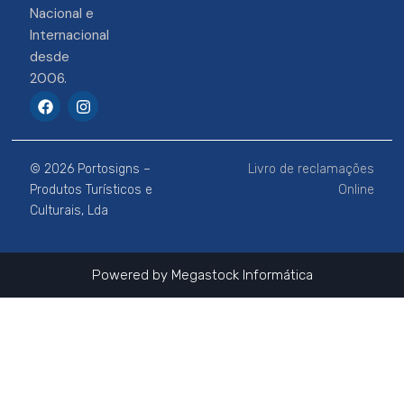
Nacional e
Internacional
desde
2006.
F
I
a
n
c
s
e
t
b
a
© 2026 Portosigns –
Livro de reclamações
o
g
o
r
Produtos Turísticos e
Online
k
a
Culturais, Lda
m
Powered by
Megastock Informática