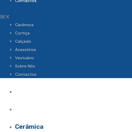
Contactos
Cerâmica
Cortiça
Calçado
Acessórios
Vestuário
Sobre Nós
Contactos
Cerâmica