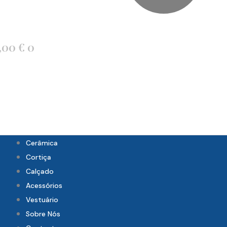
,00
€
0
Cerâmica
Cortiça
Calçado
Acessórios
Vestuário
Sobre Nós