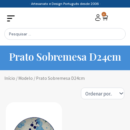
Skip
· Artesanato e Design Português desde 2006 ·
to
0
Cart
content
Search
...
Prato Sobremesa D24cm
Início
/ Modelo / Prato Sobremesa D24cm