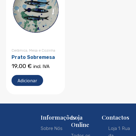
Cerâmica
,
Mesa e Cozinha
Prato Sobremesa
19,00
€
incl. IVA
Adicionar
Informações
Loja
Contactos
Online
Sobre Nós
Loja 1: Rua
Todos os
da