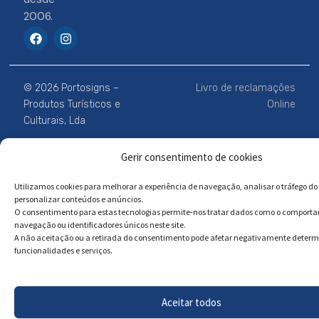
2006.
F
I
a
n
c
s
e
t
b
a
© 2026 Portosigns –
Livro de reclamações
o
g
o
r
Produtos Turísticos e
Online
k
a
Culturais, Lda
m
Gerir consentimento de cookies
Powered by
Megastock Informática
Utilizamos cookies para melhorar a experiência de navegação, analisar o tráfego do 
personalizar conteúdos e anúncios.
O consentimento para estas tecnologias permite-nos tratar dados como o comport
navegação ou identificadores únicos neste site.
A não aceitação ou a retirada do consentimento pode afetar negativamente deter
funcionalidades e serviços.
Aceitar todos