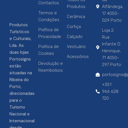
Contactos
Produtos
Alfândega,
Termos e
17 4050-
Cerâmica
Condições
029 Porto
Produtos
Cortiça
Política de
Loja 2:
Turísticos
Privacidade
Calçado
Rua
e Culturais,
Infante D.
Lda. As
Política de
Vestuário
Henrique,
duas lojas
Cookies
Acessórios
71 4050-
Portosigns
Devolução e
297 Porto
estão
Reembolsos
situadas na
portosigns@p
Ribeira do
+351
Porto,
966 628
direcionadas
720
para o
Turismo
Nacional e
Internacional
desde