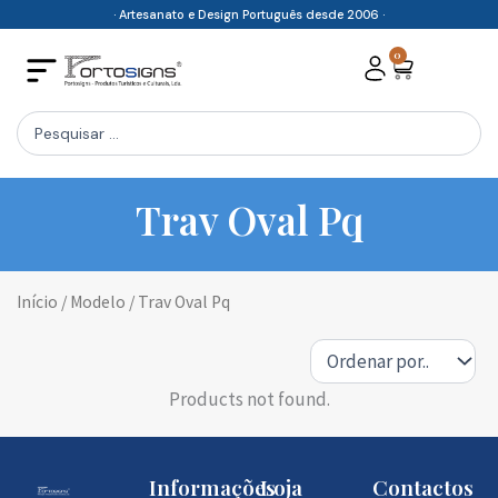
Skip
· Artesanato e Design Português desde 2006 ·
to
0
Cart
content
Search
...
Trav Oval Pq
Início
/ Modelo / Trav Oval Pq
Products not found.
Informações
Loja
Contactos