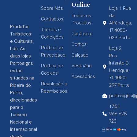
Online
Sobre Nós
Loja 1: Rua
Todos os
da
Contactos
Produtos
Alfândega,
Produtos
Termos e
17 4050-
Turísticos
Cerâmica
Condições
029 Porto
e Culturais,
Cortiça
Política de
Lda. As
Loja 2:
Privacidade
Calçado
duas lojas
Rua
Portosigns
Infante D.
Política de
Vestuário
estão
Henrique,
Cookies
Acessórios
situadas na
71 4050-
Devolução e
Ribeira do
297 Porto
Reembolsos
Porto,
portosigns@p
direcionadas
+351
para o
966 628
Turismo
720
Nacional e
Internacional
desde