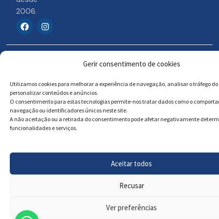
2006.
F
I
a
n
c
s
e
t
b
a
© 2026 Portosigns –
Livro de reclamações
o
g
Gerir consentimento de cookies
o
r
Produtos Turísticos e
Online
k
a
Culturais, Lda
Utilizamos cookies para melhorar a experiência de navegação, analisar o tráfego do 
m
personalizar conteúdos e anúncios.
O consentimento para estas tecnologias permite-nos tratar dados como o comport
navegação ou identificadores únicos neste site.
Powered by
Megastock Informática
A não aceitação ou a retirada do consentimento pode afetar negativamente deter
funcionalidades e serviços.
Aceitar todos
Recusar
Ver preferências