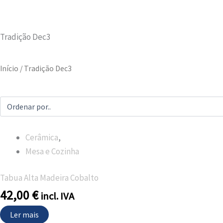
Tradição Dec3
Início
/ Tradição Dec3
Cerâmica
,
Mesa e Cozinha
Tabua Alta Madeira Cobalto
42,00
€
incl. IVA
Ler mais