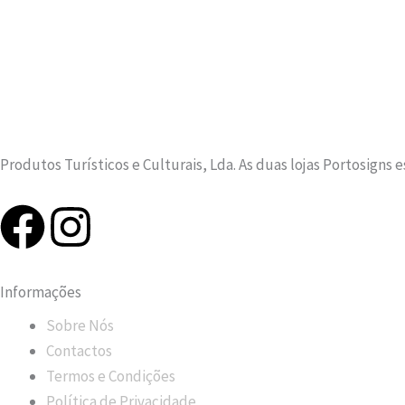
Produtos Turísticos e Culturais, Lda. As duas lojas Portosigns 
F
I
a
n
Informações
c
s
Sobre Nós
e
t
Contactos
Termos e Condições
Política de Privacidade