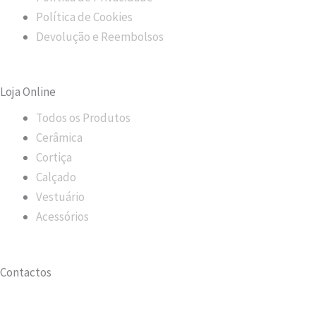
b
a
Política de Cookies
o
g
Devolução e Reembolsos
o
r
Loja Online
k
a
Todos os Produtos
m
Cerâmica
Cortiça
Calçado
Vestuário
Acessórios
Contactos