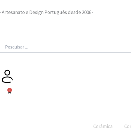
Skip
to
· Artesanato e Design Português desde 2006 ·
content
Search
...
0
Cart
Cerâmica
Cor