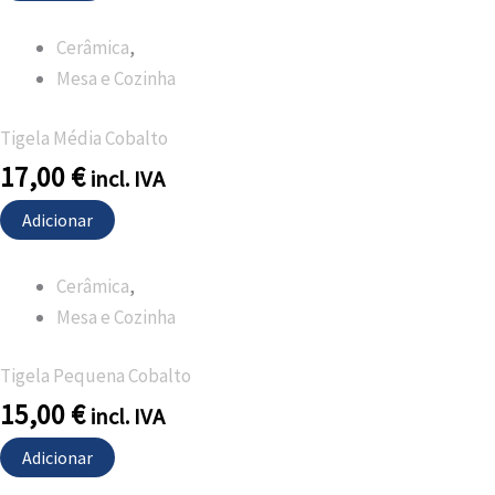
Cerâmica
,
Mesa e Cozinha
Tigela Média Cobalto
17,00
€
incl. IVA
Adicionar
Cerâmica
,
Mesa e Cozinha
Tigela Pequena Cobalto
15,00
€
incl. IVA
Adicionar