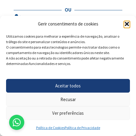
OU
Iniciar Sessão
Gerir consentimento de cookies
Inice sessão na sua conta e comece já a comprar na
PortoSigns
Utilizamos cookies para melhorar a experiência de navegação, analisar o
tráfego do site e personalizar conteúdos e anúncios.
O consentimento para estas tecnologias permite-nos tratar dados como o
comportamento de navegação ou identificadores únicos neste site.
A não aceitação ou a retirada do consentimento pode afetar negativamente
determinadas funcionalidades e serviços.
Aceitar todos
Recusar
Ver preferências
Política de Cookies
Política de Privacidade